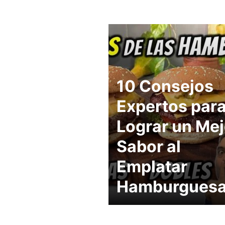
10 Consejos
Expertos par
Lograr un Mej
Sabor al
Emplatar
Hamburgues