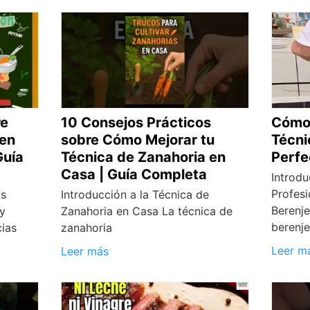
re
10 Consejos Prácticos
Cómo 
 en
sobre Cómo Mejorar tu
Técni
Guía
Técnica de Zanahoria en
Perfec
Casa | Guía Completa
Introdu
Profesi
as
Introducción a la Técnica de
Berenj
 y
Zanahoria en Casa La técnica de
berenj
cias
zanahoria
Leer m
Leer más