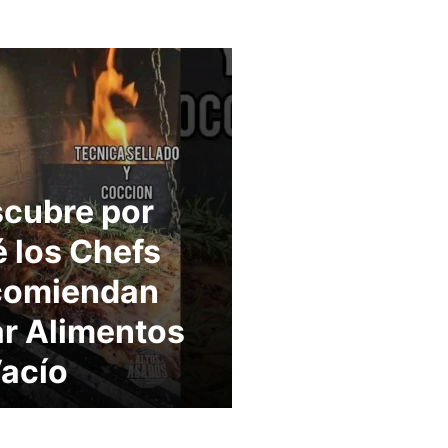
cubre por
 los Chefs
comiendan
r Alimentos
Vacío