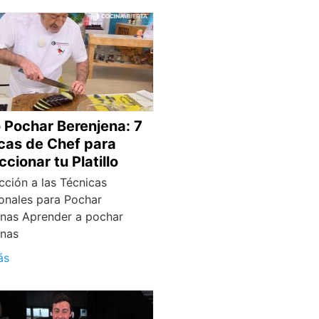
Pochar Berenjena: 7
cas de Chef para
cionar tu Platillo
cción a las Técnicas
onales para Pochar
enas Aprender a pochar
enas
ás