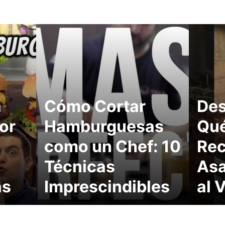
a
Cómo Cortar
Des
or
Hamburguesas
Qué
como un Chef: 10
Re
Técnicas
Asa
as
Imprescindibles
al 