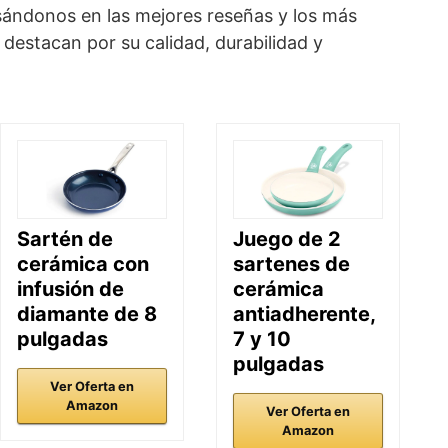
ándonos en las mejores reseñas y los más
destacan por su calidad, durabilidad y
Sartén de
Juego de 2
cerámica con
sartenes de
infusión de
cerámica
diamante de 8
antiadherente,
pulgadas
7 y 10
pulgadas
Ver Oferta en
Amazon
Ver Oferta en
Amazon