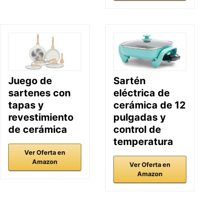
Juego de
Sartén
sartenes con
eléctrica de
tapas y
cerámica de 12
revestimiento
pulgadas y
de cerámica
control de
temperatura
Ver Oferta en
Amazon
Ver Oferta en
Amazon