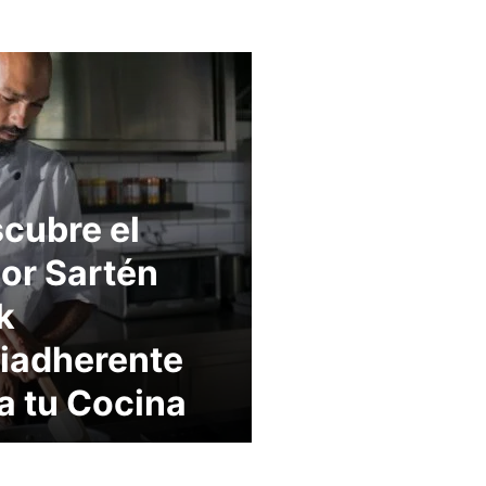
cubre el
or Sartén
k
iadherente
a tu Cocina