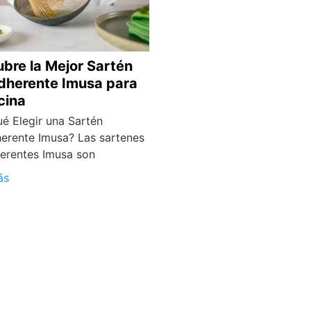
bre la Mejor Sartén
dherente Imusa para
cina
é Elegir una Sartén
erente Imusa? Las sartenes
herentes Imusa son
ás