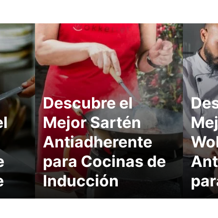
Descubre el
Des
l
Mejor Sartén
Mej
Antiadherente
Wo
e
para Cocinas de
Ant
e
Inducción
par