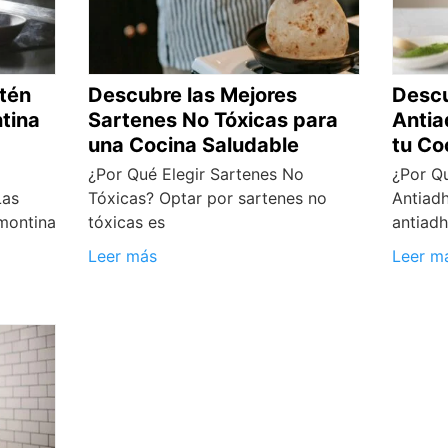
rtén
Descubre las Mejores
Descu
tina
Sartenes No Tóxicas para
Antia
una Cocina Saludable
tu Co
¿Por Qué Elegir Sartenes No
¿Por Qu
Las
Tóxicas? Optar por sartenes no
Antiadh
montina
tóxicas es
antiad
Leer más
Leer m