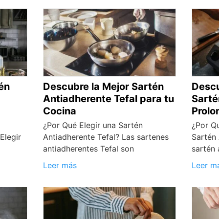
tén
Descubre la Mejor Sartén
Descu
Antiadherente Tefal para tu
Sarté
Cocina
Prolo
¿Por Qué Elegir una Sartén
¿Por Q
Elegir
Antiadherente Tefal? Las sartenes
Sartén 
antiadherentes Tefal son
sartén 
Leer más
Leer m