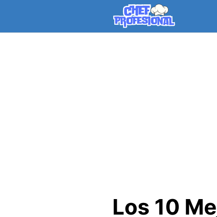
Skip
to
content
Los 10 Me