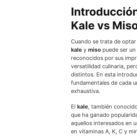
Introducció
Kale vs Mis
Cuando se trata de optar 
kale
y
miso
puede ser un
reconocidos por sus impre
versatilidad culinaria, pe
distintos. En esta introd
fundamentales de cada u
exhaustiva.
El
kale
, también conocido
que ha ganado popularida
aquellos interesados en u
en vitaminas A, K, C y min