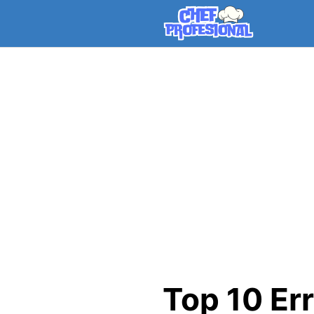
Skip
to
content
Top 10 Er