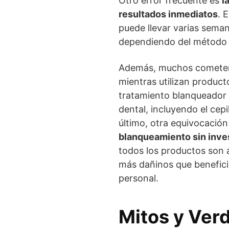
Otro error frecuente es
l
resultados inmediatos
. 
puede llevar varias seman
dependiendo del método y 
Además, muchos cometen
mientras utilizan product
tratamiento blanqueador 
dental, incluyendo el cep
último, otra equivocació
blanqueamiento sin inves
todos los productos son 
más dañinos que benefici
personal.
Mitos y Ver