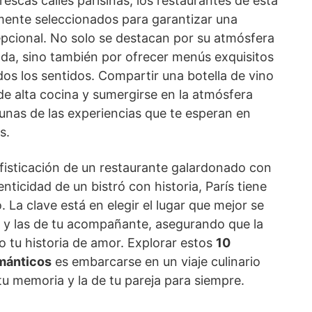
rescas calles parisinas, los restaurantes de esta
amente seleccionados para garantizar una
epcional. No solo se destacan por su atmósfera
ada, sino también por ofrecer menús exquisitos
os los sentidos. Compartir una botella de vino
de alta cocina y sumergirse en la atmósfera
unas de las experiencias que te esperan en
s.
ofisticación de un restaurante galardonado con
enticidad de un bistró con historia, París tiene
 La clave está en elegir el lugar que mejor se
s y las de tu acompañante, asegurando que la
 tu historia de amor. Explorar estos
10
mánticos
es embarcarse en un viaje culinario
u memoria y la de tu pareja para siempre.