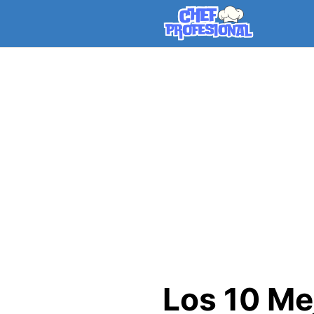
Skip
to
content
Los 10 Me