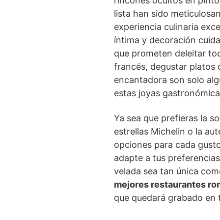
rincones ocultos en pinto
lista han sido meticulos
experiencia culinaria exc
íntima y decoración cuid
que prometen deleitar tod
francés, degustar platos 
encantadora son solo alg
estas joyas gastronómica
Ya sea que prefieras la s
estrellas Michelin o la aut
opciones para cada gusto.
adapte a tus preferencia
velada sea tan única como
mejores restaurantes ro
que quedará grabado en t