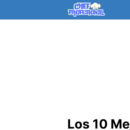
Skip
to
content
Los 10 Me