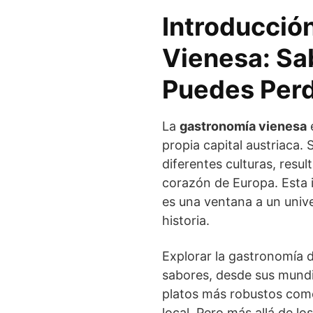
Introducció
Vienesa: Sa
Puedes Per
La
gastronomía vienesa
e
propia capital austriaca. 
diferentes culturas, resul
corazón de Europa. Esta 
es una ventana a un univ
historia.
Explorar la gastronomía d
sabores, desde sus mun
platos más robustos como
local. Pero más allá de lo