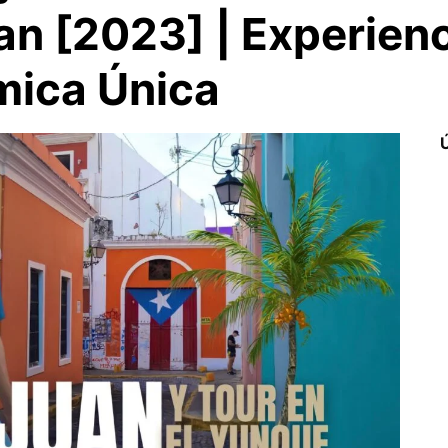
an [2023] | Experien
mica Única