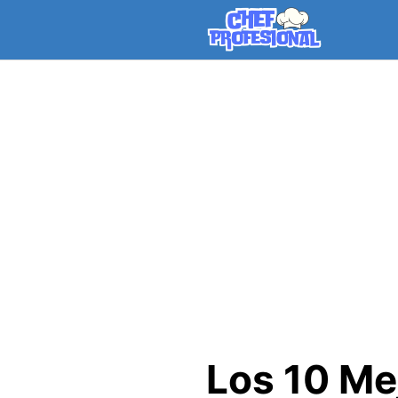
Skip
to
content
Los 10 Me