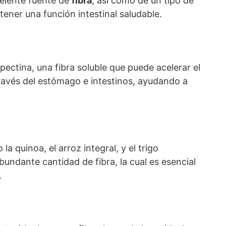
elente fuente de
fibra
, así como de un tipo de
ener una función intestinal saludable.
ctina, una fibra soluble que puede acelerar el
través del estómago e intestinos, ayudando a
a quinoa, el arroz integral, y el trigo
undante cantidad de fibra, la cual es esencial
.