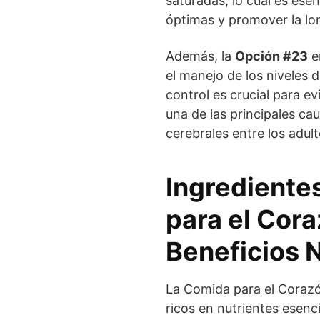
saturadas, lo cual es ese
óptimas y promover la lo
Además, la
Opción #23
en
el manejo de los niveles 
control es crucial para ev
una de las principales c
cerebrales entre los adul
Ingrediente
para el Cor
Beneficios N
La Comida para el Corazó
ricos en nutrientes esenc