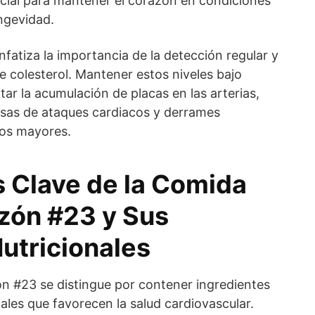
ncial para mantener el corazón en condiciones
ngevidad.
fatiza la importancia de la detección regular y
de colesterol. Mantener estos niveles bajo
itar la acumulación de placas en las arterias,
ausas de ataques cardiacos y derrames
tos mayores.
s Clave de la Comida
azón #23 y Sus
utricionales
n #23 se distingue por contener ingredientes
iales que favorecen la salud cardiovascular.