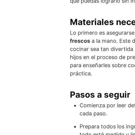
que puedas lograrlo sin i
Materiales nec
Lo primero es asegurarse 
frescos
a la mano. Este d
cocinar sea tan divertida
hijos en el proceso de p
para enseñarles sobre co
práctica.
Pasos a seguir
Comienza por leer det
cada paso.
Prepara todos los ing
todo esté medido y li