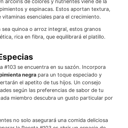
n arcoíris de colores y nutrientes viene de la
pimientos y espinacas. Estos aportan textura,
vitaminas esenciales para el crecimiento.
 sea quinoa o arroz integral, estos granos
ica, rica en fibra, que equilibrará el platillo.
Especias
ta #103 se encuentra en su sazón. Incorpora
 pimienta negra
para un toque especiado y
rtarán el apetito de tus hijos. Un consejo
idades según las preferencias de sabor de tu
 cada miembro descubra un gusto particular por
entes no solo asegurará una comida deliciosa
reparar la Receta #103 es abrir un espacio de