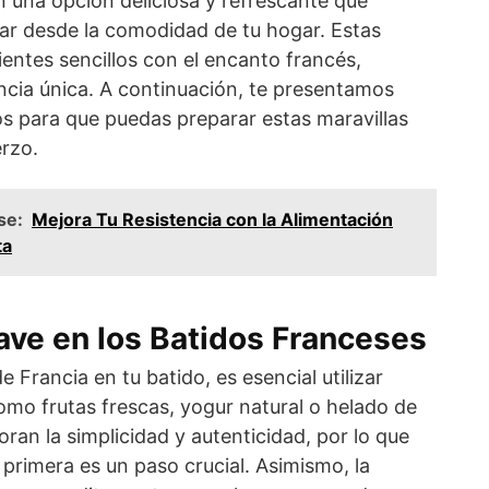
n una opción deliciosa y refrescante que
tar desde la comodidad de tu hogar. Estas
entes sencillos con el encanto francés,
ncia única. A continuación, te presentamos
os para que puedas preparar estas maravillas
erzo.
se:
Mejora Tu Resistencia con la Alimentación
ta
ave en los Batidos Franceses
e Francia en tu batido, es esencial utilizar
omo frutas frescas, yogur natural o helado de
loran la simplicidad y autenticidad, por lo que
primera es un paso crucial. Asimismo, la