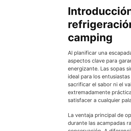
Introducción
refrigeració
camping
Al planificar una escapada
aspectos clave para garan
energizante. Las sopas s
ideal para los entusiast
sacrificar el sabor ni el 
extremadamente práctica
satisfacer a cualquier pal
La ventaja principal de o
durante las acampadas rad
conservación. A diferenc